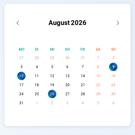
August
2026
MO
DI
MI
DO
FR
SA
SO
27
28
29
30
31
1
2
3
4
5
6
7
8
9
10
11
12
13
14
15
16
17
18
19
20
21
22
23
24
25
26
27
28
29
30
31
1
2
3
4
5
6