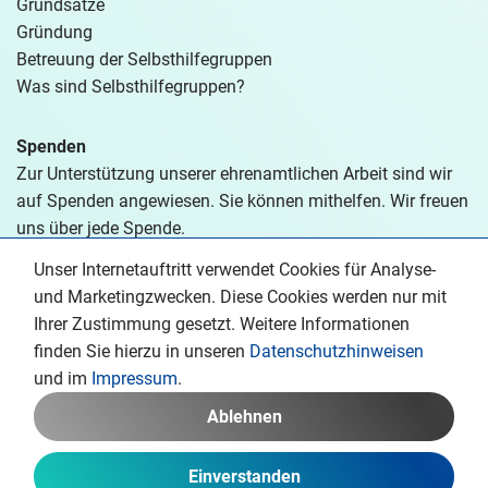
Grundsätze
Gründung
Betreuung der Selbsthilfegruppen
Was sind Selbsthilfegruppen?
Spenden
Zur Unterstützung unserer ehrenamtlichen Arbeit sind wir
auf Spenden angewiesen. Sie können mithelfen. Wir freuen
uns über jede Spende.
Unser Internetauftritt verwendet Cookies für Analyse-
Spenden
und Marketingzwecken. Diese Cookies werden nur mit
Ihrer Zustimmung gesetzt. Weitere Informationen
finden Sie hierzu in unseren
Datenschutzhinweisen
und im
Impressum
.
Copyright © 2026 Adipositas Verband Deutschland e.V
Ablehnen
Datenschutz
Impressum
Erstellt
Einverstanden