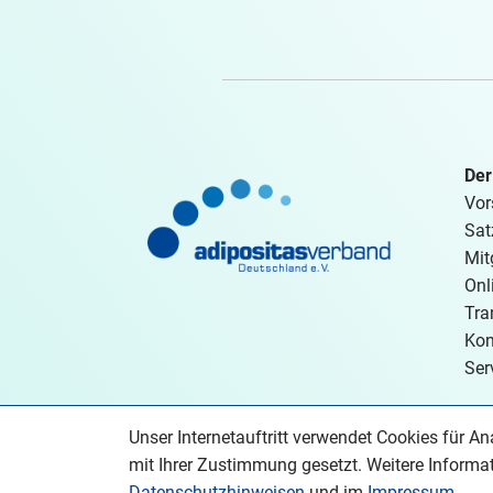
Der
Vor
Sat
Mit
Onl
Tra
Kon
Ser
Unser Internetauftritt verwendet Cookies für 
mit Ihrer Zustimmung gesetzt. Weitere Informat
Datenschutzhinweisen
und im
Impressum
.