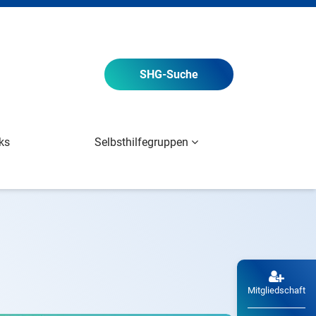
SHG
-Suche
ks
Selbsthilfegruppen
Mitgliedschaft