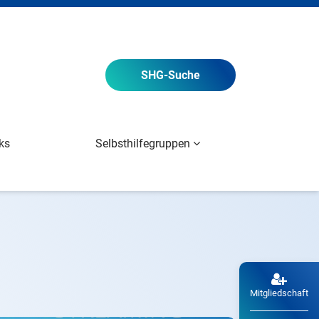
SHG
-Suche
ks
Selbsthilfegruppen
Mitgliedschaft