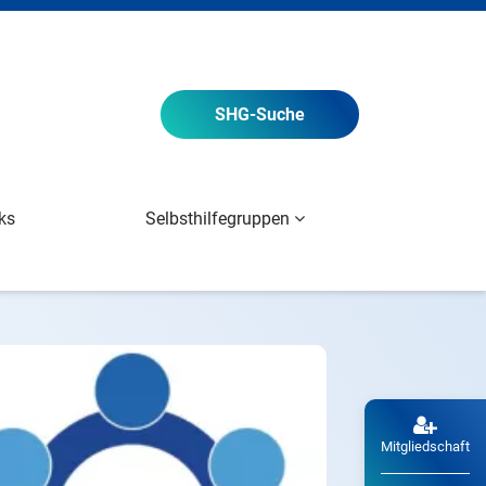
SHG
-Suche
ks
Selbsthilfegruppen
Mitgliedschaft